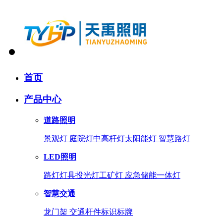
首页
产品中心
道路照明
景观灯
庭院灯
中高杆灯
太阳能灯
智慧路灯
LED照明
路灯灯具
投光灯
工矿灯
应急储能一体灯
智慧交通
龙门架
交通杆件
标识标牌