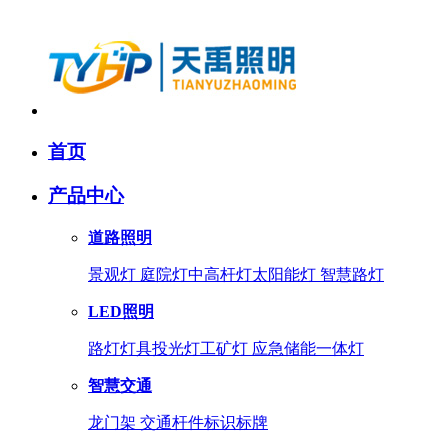
首页
产品中心
道路照明
景观灯
庭院灯
中高杆灯
太阳能灯
智慧路灯
LED照明
路灯灯具
投光灯
工矿灯
应急储能一体灯
智慧交通
龙门架
交通杆件
标识标牌