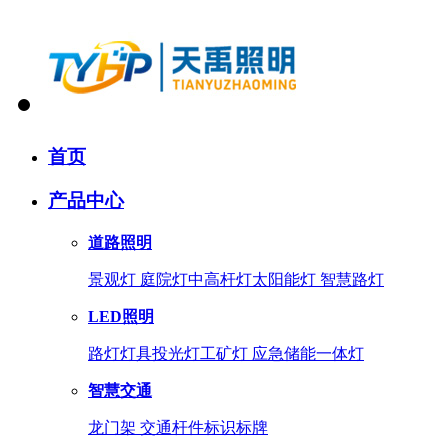
首页
产品中心
道路照明
景观灯
庭院灯
中高杆灯
太阳能灯
智慧路灯
LED照明
路灯灯具
投光灯
工矿灯
应急储能一体灯
智慧交通
龙门架
交通杆件
标识标牌