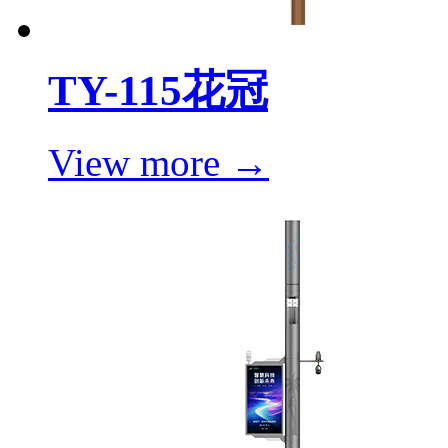
TY-115花冠
View more →