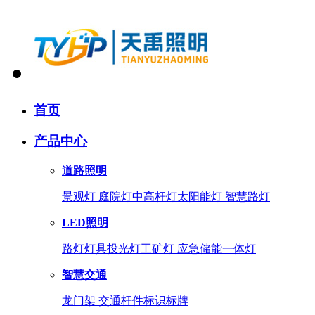
首页
产品中心
道路照明
景观灯
庭院灯
中高杆灯
太阳能灯
智慧路灯
LED照明
路灯灯具
投光灯
工矿灯
应急储能一体灯
智慧交通
龙门架
交通杆件
标识标牌